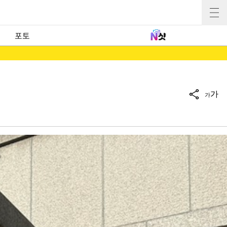
포토
가
가