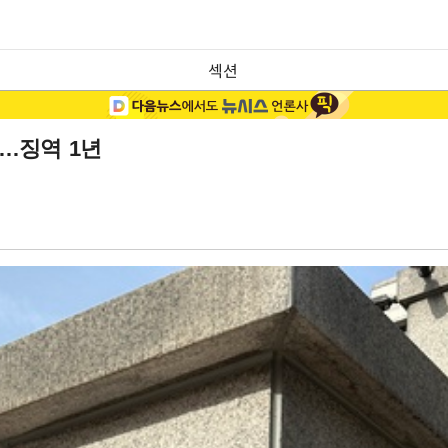
섹션
형…징역 1년