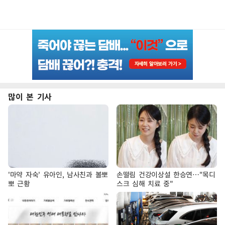
많이 본 기사
'마약 자숙' 유아인, 남사친과 볼뽀
손떨림 건강이상설 한승연…"목디
뽀 근황
스크 심해 치료 중"