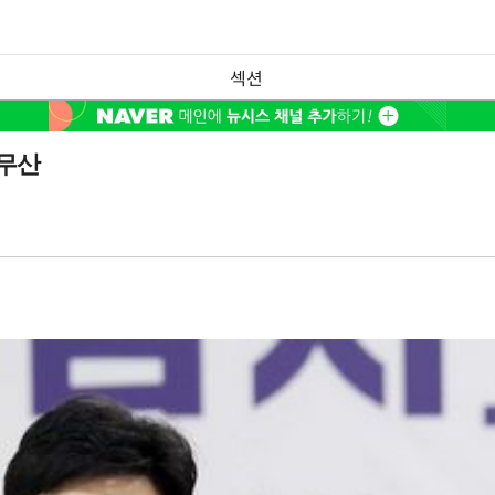
섹션
 무산