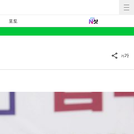
포토
가
가