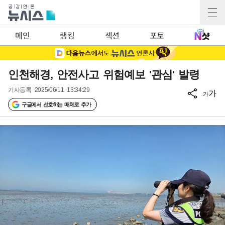
메인
랭킹
섹션
포토
인천해경, 안전사고 위험예보 '관심' 발령
기사등록
2025/06/11 13:34:29
가
가
구글에서 선호하는 매체로 추가