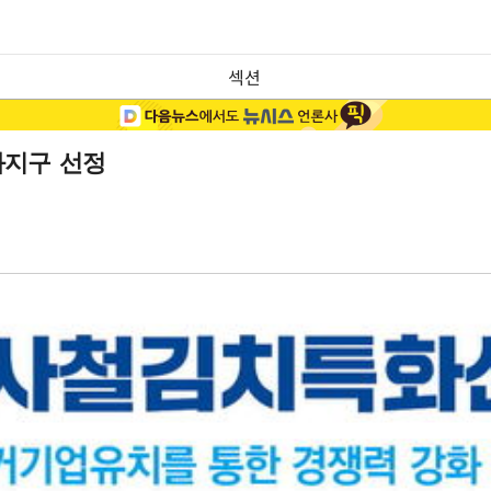
섹션
화지구 선정