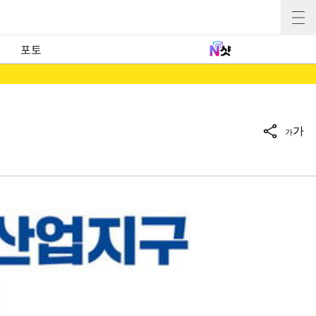
포토
가
가