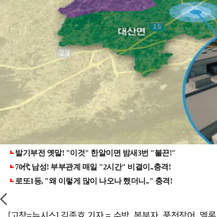
[고창=뉴시스] 김종효 기자 = 수박, 복분자, 풍천장어, 