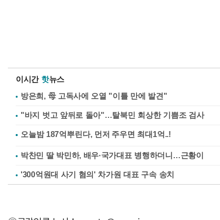
이시간
핫
뉴스
방은희, 母 고독사에 오열 "이틀 만에 발견"
"바지 벗고 앞뒤로 돌아"…탈북민 회상한 기쁨조 검사
박찬민 딸 박민하, 배우·국가대표 병행하더니…근황이
'300억원대 사기 혐의' 차가원 대표 구속 송치