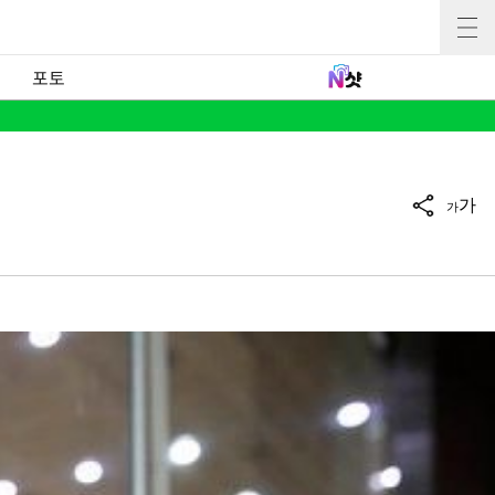
포토
가
가