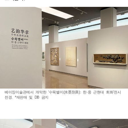
베이징미술관에서 개막한 '수묵별미(水墨別美): 한·중 근현대 회화'전시
전경. *재판매 및 DB 금지