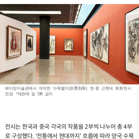
베이징미술관에서 개막한 '수묵별미(水墨別美): 한·중 근현대 회화'전시
전경. *재판매 및 DB 금지
전시는 한국과 중국 각국의 작품을 2부씩 나누어 총 4부
로 구성했다. ‘전통에서 현대까지’ 흐름에 따라 양국 수묵