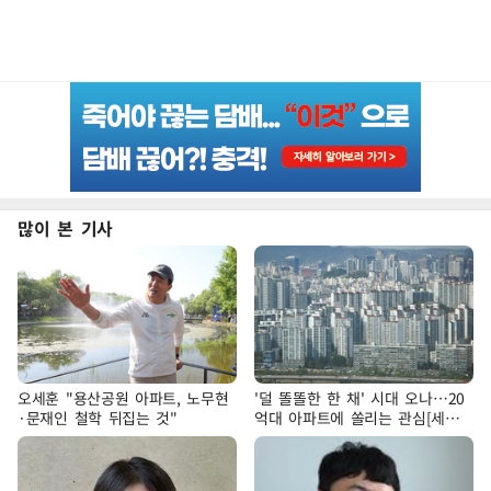
많이 본 기사
오세훈 "용산공원 아파트, 노무현
'덜 똘똘한 한 채' 시대 오나…20
·문재인 철학 뒤집는 것"
억대 아파트에 쏠리는 관심[세제
개편, 그 이후②]