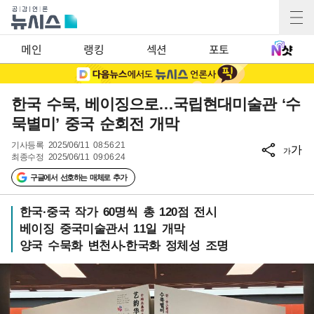
메인
랭킹
섹션
포토
한국 수묵, 베이징으로…국립현대미술관 ‘수
묵별미’ 중국 순회전 개막
기사등록
2025/06/11 08:56:21
가
가
최종수정
2025/06/11 09:06:24
구글에서 선호하는 매체로 추가
한국·중국 작가 60명씩 총 120점 전시
베이징 중국미술관서 11일 개막
양국 수묵화 변천사-한국화 정체성 조명