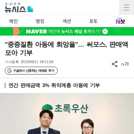
메인
랭킹
섹션
포토
"중증질환 아동에 희망을"… 써모스, 판매액
모아 기부
기사등록
2025/06/11 08:21:08
가
가
구글에서 선호하는 매체로 추가
연간 판매금액 3% 취약계층 아동에 기부