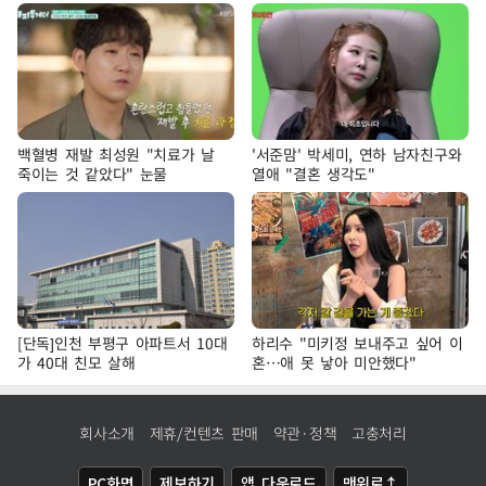
백혈병 재발 최성원 "치료가 날
'서준맘' 박세미, 연하 남자친구와
죽이는 것 같았다" 눈물
열애 "결혼 생각도"
[단독]인천 부평구 아파트서 10대
하리수 "미키정 보내주고 싶어 이
가 40대 친모 살해
혼…애 못 낳아 미안했다"
회사소개
제휴/컨텐츠 판매
약관·정책
고충처리
PC화면
제보하기
앱 다운로드
맨위로↑