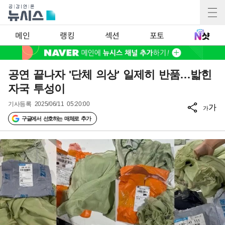
메인
랭킹
섹션
포토
공연 끝나자 '단체 의상' 일제히 반품…밟힌
자국 투성이
기사등록
2025/06/11 05:20:00
가
가
구글에서 선호하는 매체로 추가