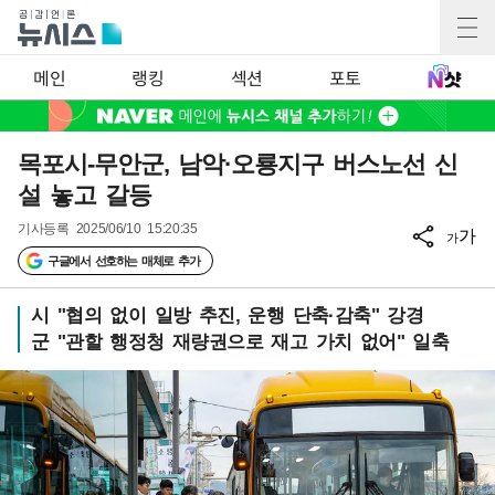
메인
랭킹
섹션
포토
목포시-무안군, 남악·오룡지구 버스노선 신
설 놓고 갈등
기사등록
2025/06/10 15:20:35
가
가
구글에서 선호하는 매체로 추가
시 "협의 없이 일방 추진, 운행 단축·감축" 강경
군 "관할 행정청 재량권으로 재고 가치 없어" 일축