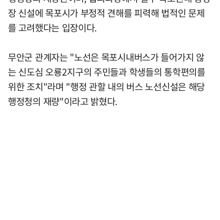
장 신설에 목포시가 부정적 견해를 피력해 법적인 문제
를 고려했다는 입장이다.
무안군 관계자는 "노선은 목포시내버스가 들어가지 않
는 신도심 오룡2지구의 주민들과 학생들의 통학편의를
위한 조치"라며 "행정 관할 내의 버스 노선신설은 해당
행정청의 재량"이라고 밝혔다.