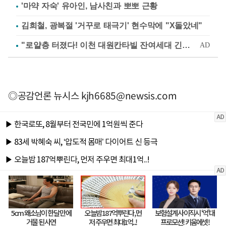
'마약 자숙' 유아인, 남사친과 뽀뽀 근황
김희철, 광복절 '거꾸로 태극기' 현수막에 "X돌았네"
◎공감언론 뉴시스
kjh6685@newsis.com