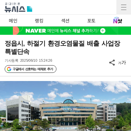
메인
랭킹
섹션
포토
정읍시, 하절기 환경오염물질 배출 사업장
특별단속
기사등록
2025/06/10 15:24:26
가
가
구글에서 선호하는 매체로 추가