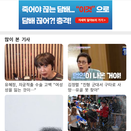
많이 본 기사
유혜정, 자궁적출 수술 고백 "여성
김정렬 "친형 군대서 구타로 사
성을 잃는 것이…"
망…유골 못 찾아"