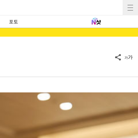
포토
가
가