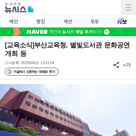
메인
랭킹
섹션
포토
[교육소식]부산교육청, 별빛도서관 문화공연
개최 등
기사등록
2025/06/10 13:31:09
가
가
구글에서 선호하는 매체로 추가