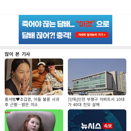
많이 본 기사
홍서범♥조갑경, 아들 불륜 사과
[단독]인천 부평구 아파트서 10대
후 근황…밝은 미소
가 40대 친모 살해