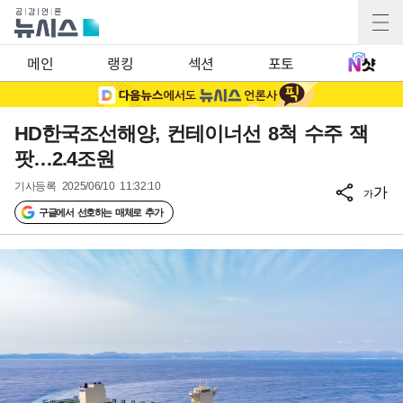
메인
랭킹
섹션
포토
HD한국조선해양, 컨테이너선 8척 수주 잭
팟…2.4조원
기사등록
2025/06/10 11:32:10
가
가
구글에서 선호하는 매체로 추가