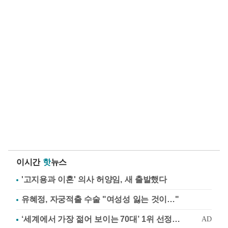
이시간
핫
뉴스
'고지용과 이혼' 의사 허양임, 새 출발했다
유혜정, 자궁적출 수술 "여성성 잃는 것이…"