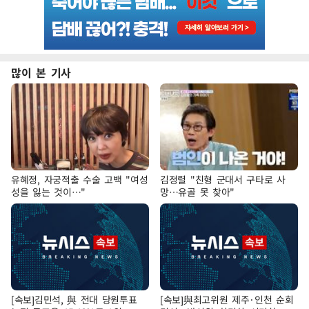
많이 본 기사
유혜정, 자궁적출 수술 고백 "여성
김정렬 "친형 군대서 구타로 사
성을 잃는 것이…"
망…유골 못 찾아"
[속보]김민석, 與 전대 당원투표
[속보]與최고위원 제주·인천 순회