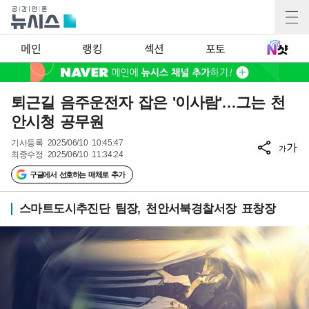
메인
랭킹
섹션
포토
퇴근길 음주운전자 잡은 '이사람'…그는 천
안시청 공무원
기사등록
2025/06/10 10:45:47
가
가
최종수정
2025/06/10 11:34:24
구글에서 선호하는 매체로 추가
스마트도시추진단 팀장, 천안서북경찰서장 표창장