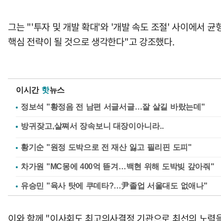
그는 "'투자 및 개발 확대'와 '개발 속도 조절' 사이에서
핵심 전략이 될 것으로 생각한다"고 강조했다.
이시간
핫
뉴스
정보석 "황정음 전 남편 서글서글…잘 살길 바랐는데"
황기순 "원정 도박으로 전 재산 잃고 필리핀 도피"
차가원 "MC몽에 400억 뜯겨…백현 위해 도박빚 갚아줘"
유승민 "육사 탓에 쿠데타?…尹졸업 서울대도 없애나"
이와 함께 "이사회도 최고의사결정 기관으로 최선의 노력을