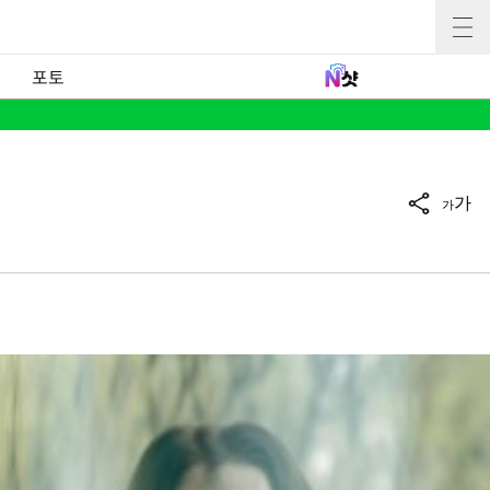
포토
가
가