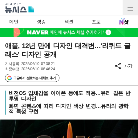
메인
랭킹
섹션
포토
애플, 12년 만에 디자인 대격변…'리퀴드 글
래스' 디자인 공개
기사등록
2025/06/10 07:38:21
가
가
최종수정
2025/06/10 08:46:24
구글에서 선호하는 매체로 추가
비전OS 입체감을 아이폰 등에도 적용…유리 같은 반
투명 디자인
화면 콘텐츠에 따라 디자인 색상 변경…유리의 광학
적 특성 구현