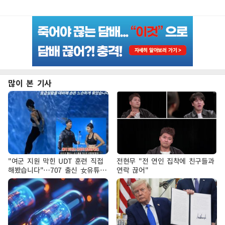
많이 본 기사
"여군 지원 막힌 UDT 훈련 직접
전현무 "전 연인 집착에 친구들과
해봤습니다"…707 출신 女유튜버
연락 끊어"
'완벽 소화'