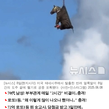
[뉴시스] 8일(현지시각) 미국 테네시주에서 탈출한 반려 얼룩말이 8일
간의 도주 끝에 헬기로 공중 포획됐다. (사진=인스타그램) 2025.06.08