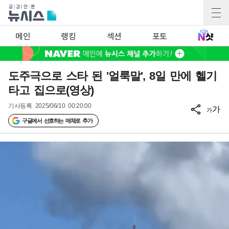
메인
랭킹
섹션
포토
도주극으로 스타 된 '얼룩말', 8일 만에 헬기
타고 집으로(영상)
기사등록
2025/06/10 00:20:00
가
가
구글에서 선호하는 매체로 추가