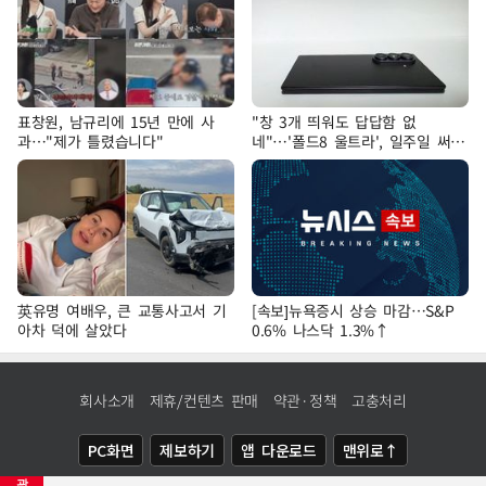
표창원, 남규리에 15년 만에 사
"창 3개 띄워도 답답함 없
과…"제가 틀렸습니다"
네"…'폴드8 울트라', 일주일 써보
니
英유명 여배우, 큰 교통사고서 기
[속보]뉴욕증시 상승 마감…S&P
아차 덕에 살았다
0.6% 나스닥 1.3%↑
회사소개
제휴/컨텐츠 판매
약관·정책
고충처리
PC화면
제보하기
앱 다운로드
맨위로↑
광