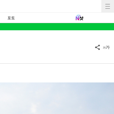
포토
가
가