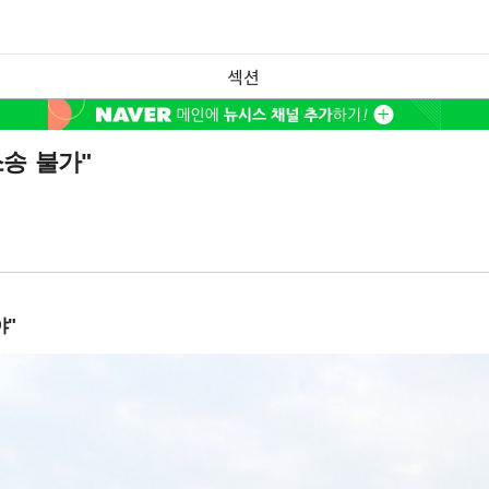
섹션
송 불가"
야"