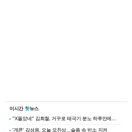
이시간
핫
뉴스
"X돌았네" 김희철, 거꾸로 태극기 분노 하루만에…
'개콘' 김성원, 오늘 모친상…슬픔 속 빈소 지켜