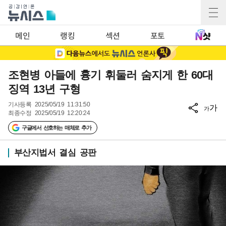
메인
랭킹
섹션
포토
조현병 아들에 흉기 휘둘러 숨지게 한 60대
징역 13년 구형
기사등록
2025/05/19 11:31:50
가
가
최종수정
2025/05/19 12:20:24
구글에서 선호하는 매체로 추가
부산지법서 결심 공판