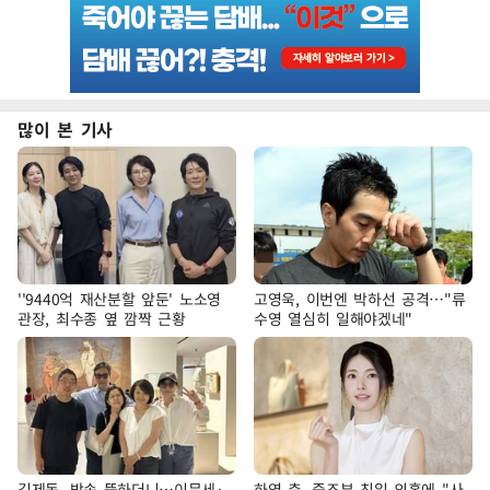
많이 본 기사
''9440억 재산분할 앞둔' 노소영
고영욱, 이번엔 박하선 공격…"류
관장, 최수종 옆 깜짝 근황
수영 열심히 일해야겠네"
김제동, 방송 뜸하더니…이문세·
하영 측, 증조부 친일 의혹에 "사