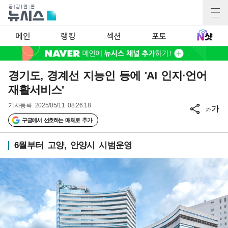
메인
랭킹
섹션
포토
경기도, 경계선 지능인 등에 'AI 인지·언어
재활서비스'
기사등록
2025/05/11 08:26:18
가
가
구글에서 선호하는 매체로 추가
6월부터 고양, 안양시 시범운영