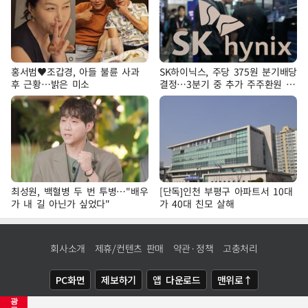
홍서범♥조갑경, 아들 불륜 사과
SK하이닉스, 주당 375원 분기배당
후 근황…밝은 미소
결정…3분기 중 추가 주주환원 발
표
최성원, 백혈병 두 번 투병…"배우
[단독]인천 부평구 아파트서 10대
가 내 길 아닌가 싶었다"
가 40대 친모 살해
회사소개
제휴/컨텐츠 판매
약관·정책
고충처리
PC화면
제보하기
앱 다운로드
맨위로↑
광