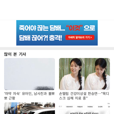
많이 본 기사
'마약 자숙' 유아인, 남사친과 볼뽀
손떨림 건강이상설 한승연…"목디
뽀 근황
스크 심해 치료 중"