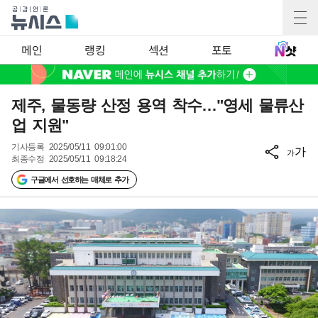
메인
랭킹
섹션
포토
제주, 물동량 산정 용역 착수…"영세 물류산
업 지원"
기사등록
2025/05/11 09:01:00
가
가
최종수정
2025/05/11 09:18:24
구글에서 선호하는 매체로 추가