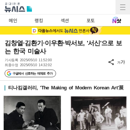
메인
랭킹
섹션
포토
김창열·김환기·이우환·박서보, '서신'으로 보
는 한국 미술사
기사등록
2025/05/10 11:52:00
가
가
최종수정
2025/05/10 14:32:02
구글에서 선호하는 매체로 추가
티나킴갤러리, 'The Making of Modern Korean Art'展