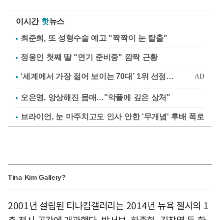
이시간
핫
뉴스
최준희, 또 성형수술 예고 "짝짝이 눈 탈출"
정웅인 첫째 딸 "연기 준비중" 깜짝 근황
오은영, 앙상해진 몸매…"악플에 깊은 상처"
브라이언, 눈 마주치고도 인사 안한 '무개념' 후배 폭로
Tina Kim Gallery?
2001년 설립된 티나킴갤러리는 2014년 뉴욕 첼시의 1
층 전시 공간에 개관했다. 박서보, 하종현, 김창열 등 한