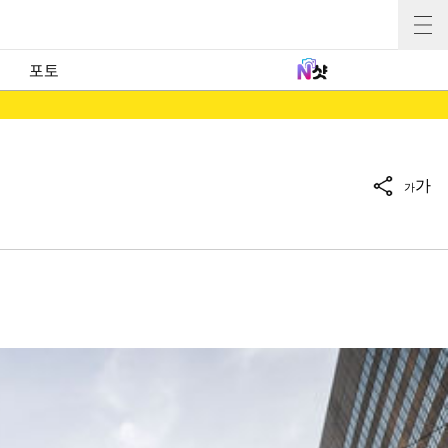
포토
가
가