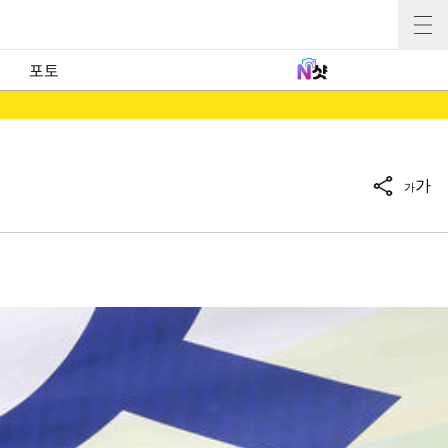
포토
가
가