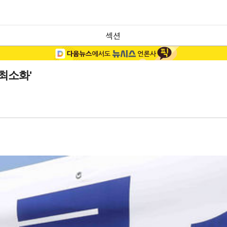
섹션
최소화'