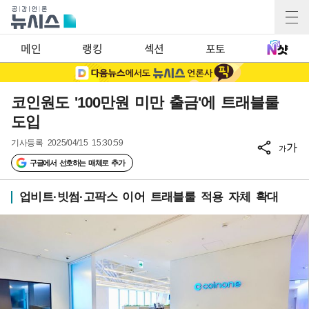
메인
랭킹
섹션
포토
코인원도 '100만원 미만 출금'에 트래블룰
도입
기사등록
2025/04/15 15:30:59
가
가
구글에서 선호하는 매체로 추가
업비트·빗썸·고팍스 이어 트래블룰 적용 자체 확대