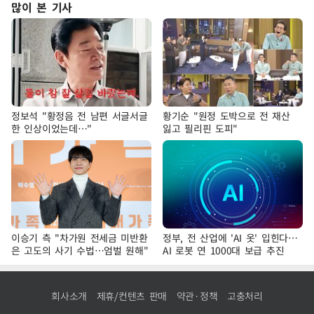
많이 본 기사
정보석 "황정음 전 남편 서글서글
황기순 "원정 도박으로 전 재산
한 인상이었는데…"
잃고 필리핀 도피"
이승기 측 "차가원 전세금 미반환
정부, 전 산업에 'AI 옷' 입힌다…
은 고도의 사기 수법…엄벌 원해"
AI 로봇 연 1000대 보급 추진
회사소개
제휴/컨텐츠 판매
약관·정책
고충처리