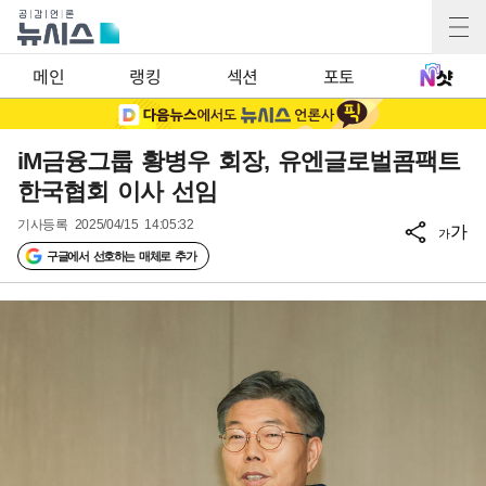
메인
랭킹
섹션
포토
iM금융그룹 황병우 회장, 유엔글로벌콤팩트
한국협회 이사 선임
기사등록
2025/04/15 14:05:32
가
가
구글에서 선호하는 매체로 추가