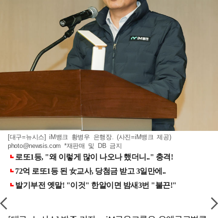
[대구=뉴시스] iM뱅크 황병우 은행장. (사진=iM뱅크 제공)
photo@newsis.com
*재판매 및 DB 금지