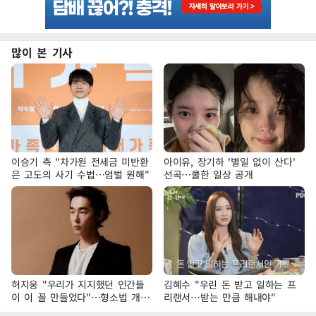
많이 본 기사
이승기 측 "차가원 전세금 미반환
아이유, 장기하 '별일 없이 산다'
은 고도의 사기 수법…엄벌 원해"
선곡…쿨한 일상 공개
허지웅 "우리가 지지했던 인간들
김혜수 "우린 돈 받고 일하는 프
이 이 꼴 만들었다"…형소법 개정
리랜서…받는 만큼 해내야"
에 격한 반응