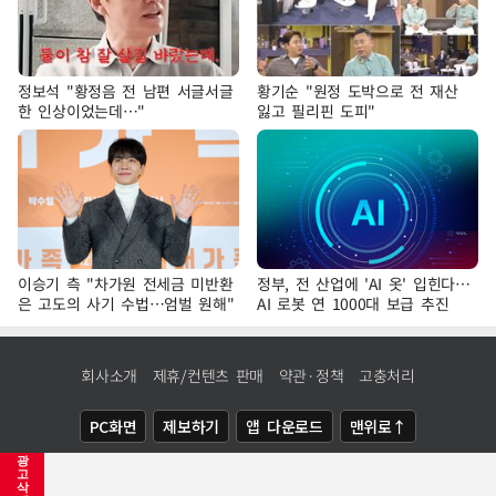
정보석 "황정음 전 남편 서글서글
황기순 "원정 도박으로 전 재산
한 인상이었는데…"
잃고 필리핀 도피"
이승기 측 "차가원 전세금 미반환
정부, 전 산업에 'AI 옷' 입힌다…
은 고도의 사기 수법…엄벌 원해"
AI 로봇 연 1000대 보급 추진
회사소개
제휴/컨텐츠 판매
약관·정책
고충처리
PC화면
제보하기
앱 다운로드
맨위로↑
광
COPYRIGHTⓒ
NEWSIS
ALL RIGHTS RESERVED.
고
삭