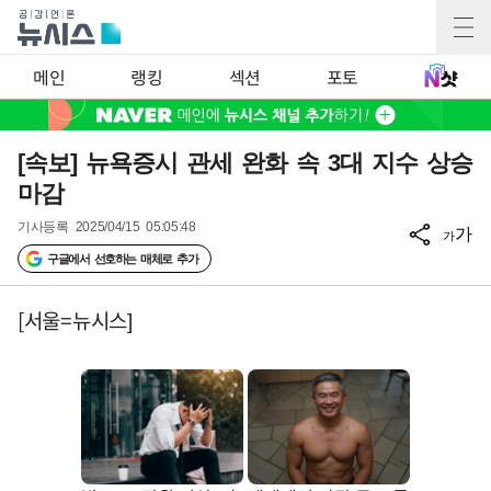
메인
랭킹
섹션
포토
[속보] 뉴욕증시 관세 완화 속 3대 지수 상승
마감
기사등록
2025/04/15 05:05:48
가
가
구글에서 선호하는 매체로 추가
[서울=뉴시스]