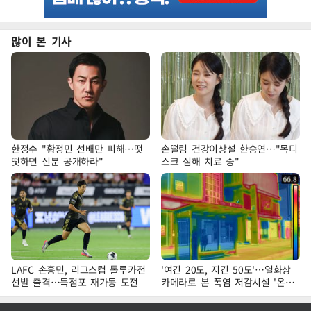
많이 본 기사
한정수 "황정민 선배만 피해…떳
손떨림 건강이상설 한승연…"목디
떳하면 신분 공개하라"
스크 심해 치료 중"
LAFC 손흥민, 리그스컵 톨루카전
'여긴 20도, 저긴 50도'…열화상
선발 출격…득점포 재가동 도전
카메라로 본 폭염 저감시설 '온도
차'