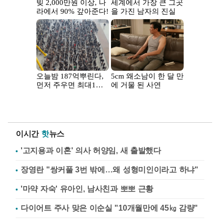
이시간
핫
뉴스
'고지용과 이혼' 의사 허양임, 새 출발했다
장영란 "쌍커풀 3번 밖에…왜 성형미인이라고 하냐"
'마약 자숙' 유아인, 남사친과 뽀뽀 근황
다이어트 주사 맞은 이순실 "10개월만에 45㎏ 감량"