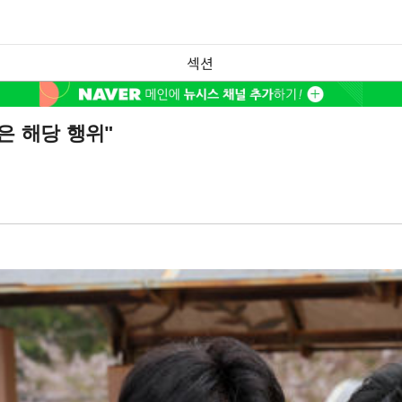
섹션
은 해당 행위"