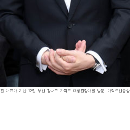
 대표가 지난 12일 부산 강서구 가덕도 대항전망대를 방문, 가덕도신공항 건설