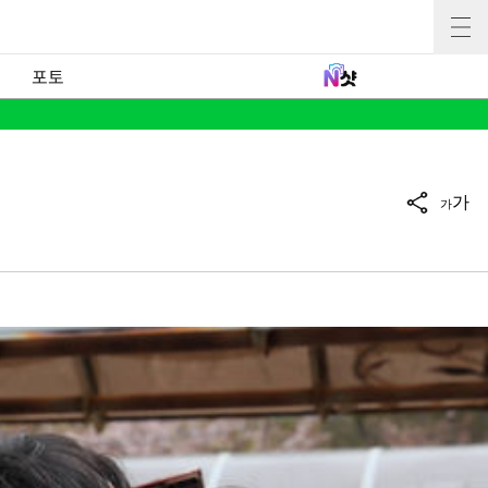
포토
가
가