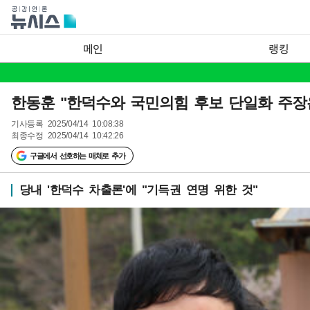
메인
랭킹
한동훈 "한덕수와 국민의힘 후보 단일화 주장
기사등록
2025/04/14 10:08:38
최종수정
2025/04/14 10:42:26
구글에서 선호하는 매체로 추가
당내 '한덕수 차출론'에 "기득권 연명 위한 것"