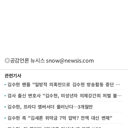
◎공감언론 뉴시스
snow@newsis.com
관련기사
김수현 팬들 "일방적 의혹만으로 김수현 방송활동 중단 강요"
검사 출신 변호사 "김수현, 미성년자 의제강간죄 처벌 불가"
김수현, 프라다 앰버서더 물러난다…3개월만
김수현 측 "김새론 위약금 7억 압박? 전액 대신 변제"