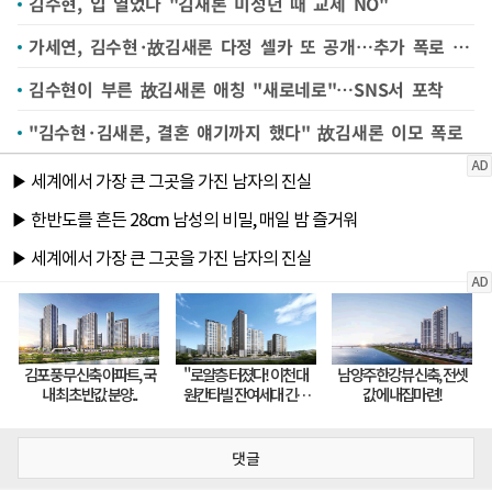
김수현, 입 열었다 "김새론 미성년 때 교제 NO"
가세연, 김수현·故김새론 다정 셀카 또 공개…추가 폭로 예고
김수현이 부른 故김새론 애칭 "새로네로"…SNS서 포착
"김수현·김새론, 결혼 얘기까지 했다" 故김새론 이모 폭로
댓글