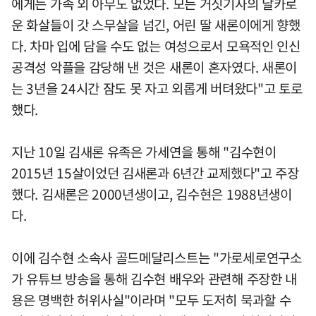
에게는 가족 외 아무도 없었다. 모든 거짓기사의 날카로
운 화살들이 갓 스무살을 넘긴, 어린 딸 새론이에게 향했
다. 차마 입에 담을 수도 없는 여성으로서 모욕적인 인신
공격성 악플을 감당해 낸 것은 새론이 혼자였다. 새론이
는 3년을 24시간 잠도 못 자고 외롭게 버텨왔다"고 토로
했다.
지난 10일 김새론 유족은 가세연을 통해 "김수현이
2015년 15살이었던 김새론과 6년간 교제했다"고 주장
했다. 김새론은 2000년생이고, 김수현은 1988년생이
다.
이에 김수현 소속사 골드메달리스트는 "가로세로연구소
가 유튜브 방송을 통해 김수현 배우와 관련해 주장한 내
용은 명백한 허위사실"이라며 "모두 도저히 묵과할 수