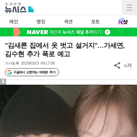
메인
랭킹
섹션
포토
"김새론 집에서 옷 벗고 설거지"…가세연,
김수현 추가 폭로 예고
기사등록
2025/03/15 09:17:09
가
가
구글에서 선호하는 매체로 추가
X