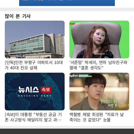
많이 본 기사
[단독]인천 부평구 아파트서 10대
'서준맘' 박세미, 연하 남자친구와
가 40대 친모 살해
열애 "결혼 생각도"
[속보]이 대통령 "부동산 공급 기
백혈병 재발 최성원 "치료가 날
존 사고방식 매달리지 말고 과감
죽이는 것 같았다" 눈물
히 실천"