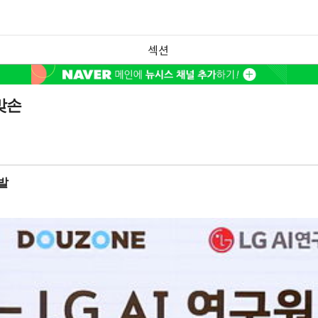
섹션
 맞손
발