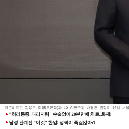
더존비즈온 김용우 회장(오른쪽)과 LG AI연구원 배경훈 원장이 14일 서