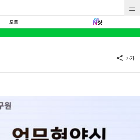
포토
가
가