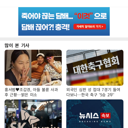
많이 본 기사
홍서범♥조갑경, 아들 불륜 사과
외국인 심판 성 접대 7경기 들여
후 근황…밝은 미소
다보니…한국 축구 '5승 2무'