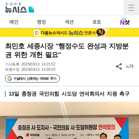
메인
랭킹
섹션
포토
최민호 세종시장 "행정수도 완성과 지방분
권 위한 개헌 필요"
기사등록
2025/03/13 14:15:52
가
가
최종수정
2025/03/13 14:38:25
구글에서 선호하는 매체로 추가
13일 충청권 국민의힘 시도당 연석회의서 지원 촉구