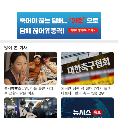
많이 본 기사
홍서범♥조갑경, 아들 불륜 사과
외국인 심판 성 접대 7경기 들여
후 근황…밝은 미소
다보니…한국 축구 '5승 2무'