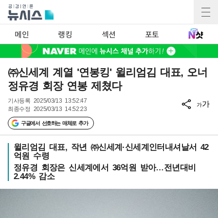
메인
랭킹
섹션
포토
㈜신세계 계열 '연봉킹' 윌리엄김 대표, 오너
정유경 회장 연봉 제쳤다
기사등록
2025/03/13 13:52:47
가
가
최종수정
2025/03/13 14:52:23
구글에서 선호하는 매체로 추가
윌리엄김 대표, 작년 ㈜신세계·신세계인터내셔날서 42
억원 수령
정유경 회장은 신세계에서 36억원 받아…전년대비
2.44% 감소