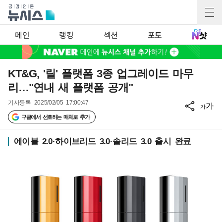
메인
랭킹
섹션
포토
KT&G, '릴' 플랫폼 3종 업그레이드 마무
리…"연내 새 플랫폼 공개"
기사등록
2025/02/05 17:00:47
가
가
구글에서 선호하는 매체로 추가
에이블 2.0·하이브리드 3.0·솔리드 3.0 출시 완료