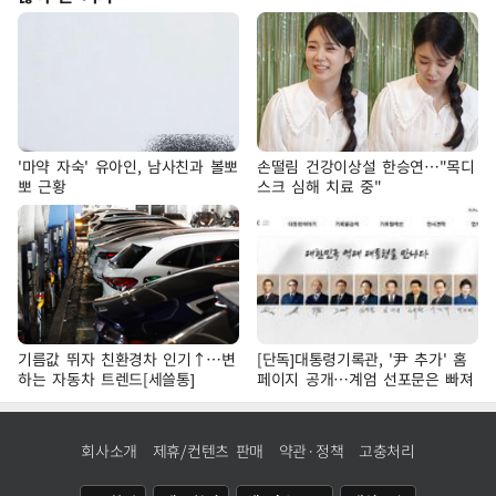
'마약 자숙' 유아인, 남사친과 볼뽀
손떨림 건강이상설 한승연…"목디
뽀 근황
스크 심해 치료 중"
기름값 뛰자 친환경차 인기↑…변
[단독]대통령기록관, '尹 추가' 홈
하는 자동차 트렌드[세쓸통]
페이지 공개…계엄 선포문은 빠져
회사소개
제휴/컨텐츠 판매
약관·정책
고충처리