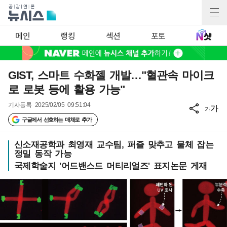
메인
랭킹
섹션
포토
GIST, 스마트 수화젤 개발…"혈관속 마이크
로 로봇 등에 활용 가능"
기사등록
2025/02/05 09:51:04
가
가
구글에서 선호하는 매체로 추가
신소재공학과 최영재 교수팀, 퍼즐 맞추고 물체 잡는
정밀 동작 가능
국제학술지 '어드밴스드 머티리얼즈' 표지논문 게재