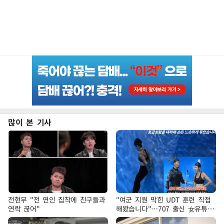
많이 본 기사
전현무 "전 연인 집착에 친구들과
"여군 지원 막힌 UDT 훈련 직접
연락 끊어"
해봤습니다"…707 출신 女유튜버
'완벽 소화'