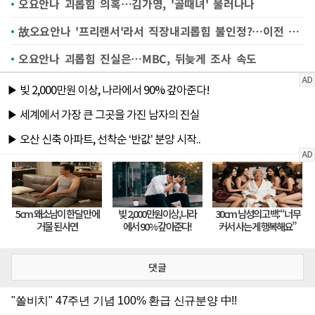
오요안나 괴롭힘 의혹…김가영, '골때녀' 물러나나
故오요안나 '프리랜서'라서 직장내괴롭힘 불인정?…이전 사례들 어땠나
오요안나 괴롭힘 진실은…MBC, 뒤늦게 조사 속도
댓글