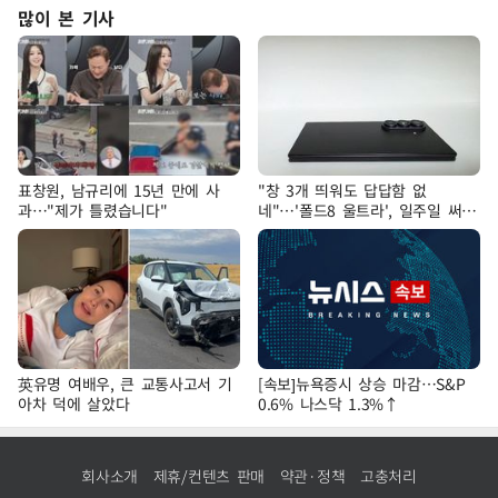
많이 본 기사
표창원, 남규리에 15년 만에 사
"창 3개 띄워도 답답함 없
과…"제가 틀렸습니다"
네"…'폴드8 울트라', 일주일 써보
니
英유명 여배우, 큰 교통사고서 기
[속보]뉴욕증시 상승 마감…S&P
아차 덕에 살았다
0.6% 나스닥 1.3%↑
회사소개
제휴/컨텐츠 판매
약관·정책
고충처리