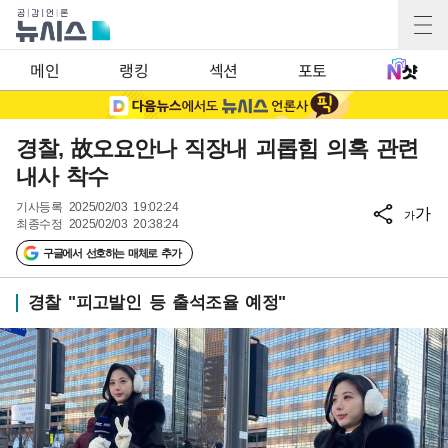
메인
랭킹
섹션
포토
경찰, 故오요안나 직장내 괴롭힘 의혹 관련
내사 착수
기사등록
2025/02/03 19:02:24
가
가
최종수정
2025/02/03 20:38:24
구글에서 선호하는 매체로 추가
경찰 "피고발인 등 출석조율 예정"