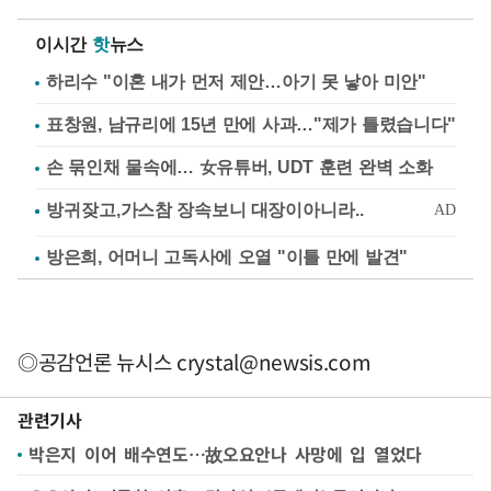
이시간
핫
뉴스
하리수 "이혼 내가 먼저 제안…아기 못 낳아 미안"
표창원, 남규리에 15년 만에 사과…"제가 틀렸습니다"
손 묶인채 물속에… 女유튜버, UDT 훈련 완벽 소화
방은희, 어머니 고독사에 오열 "이틀 만에 발견"
◎공감언론 뉴시스
crystal@newsis.com
관련기사
박은지 이어 배수연도…故오요안나 사망에 입 열었다