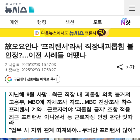
메인
랭킹
섹션
포토
故오요안나 '프리랜서'라서 직장내괴롭힘 불
인정?…이전 사례들 어땠나
기사등록
2025/02/03 15:47:03
가
가
최종수정
2025/02/03 17:58:27
구글에서 선호하는 매체로 추가
지난해 9월 사망…최근 직장 내 괴롭힘 의혹 불거져
고용부, MBC에 자체조사 지도…MBC 진상조사 착수
프리랜서 계약…근로자여야 '괴롭힘 금지' 조항 적용
최근 프리랜서 아나운서 등 근로자성 인정 판단 잇따
라
"업무 시 지휘 관계 따져봐야…무늬만 프리랜서 많아"