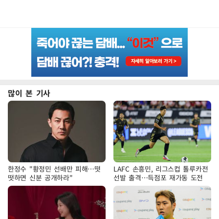
많이 본 기사
한정수 "황정민 선배만 피해…떳
LAFC 손흥민, 리그스컵 톨루카전
떳하면 신분 공개하라"
선발 출격…득점포 재가동 도전