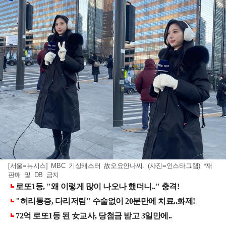
[서울=뉴시스] MBC 기상캐스터 故오요안나씨. (사진=인스타그램) *재
판매 및 DB 금지