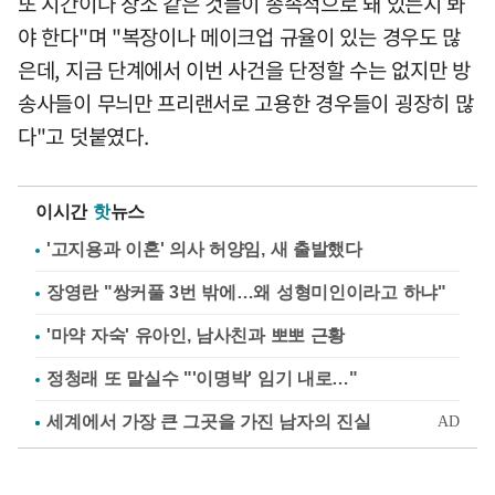
또 시간이나 장소 같은 것들이 종속적으로 돼 있는지 봐
야 한다"며 "복장이나 메이크업 규율이 있는 경우도 많
은데, 지금 단계에서 이번 사건을 단정할 수는 없지만 방
송사들이 무늬만 프리랜서로 고용한 경우들이 굉장히 많
다"고 덧붙였다.
이시간
핫
뉴스
'고지용과 이혼' 의사 허양임, 새 출발했다
장영란 "쌍커풀 3번 밖에…왜 성형미인이라고 하냐"
'마약 자숙' 유아인, 남사친과 뽀뽀 근황
정청래 또 말실수 "'이명박' 임기 내로…"