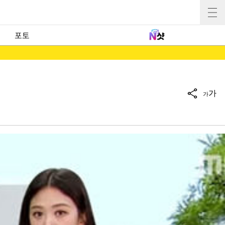
포토
가
가