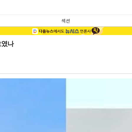
섹션
호였나