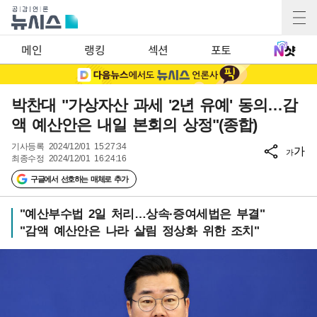
메인
랭킹
섹션
포토
박찬대 "가상자산 과세 '2년 유예' 동의…감
액 예산안은 내일 본회의 상정"(종합)
기사등록
2024/12/01 15:27:34
가
가
최종수정
2024/12/01 16:24:16
구글에서 선호하는 매체로 추가
"예산부수법 2일 처리…상속·증여세법은 부결"
"감액 예산안은 나라 살림 정상화 위한 조치"