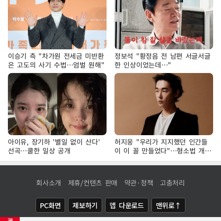
이승기 측 "차가원 전세금 미반환
정보석 "황정음 전 남편 서글서글
은 고도의 사기 수법…엄벌 원해"
한 인상이었는데…"
아이유, 장기하 '별일 없이 산다'
허지웅 "우리가 지지했던 인간들
선곡…쿨한 일상 공개
이 이 꼴 만들었다"…형소법 개정
에 격한 반응
회사소개
제휴/컨텐츠 판매
약관·정책
고충처리
PC화면
제보하기
앱 다운로드
맨위로↑
광