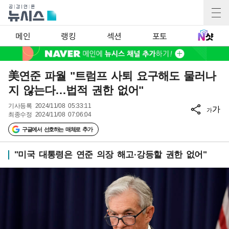
메인
랭킹
섹션
포토
美연준 파월 "트럼프 사퇴 요구해도 물러나
지 않는다…법적 권한 없어"
기사등록
2024/11/08 05:33:11
가
가
최종수정
2024/11/08 07:06:04
구글에서 선호하는 매체로 추가
"미국 대통령은 연준 의장 해고·강등할 권한 없어"