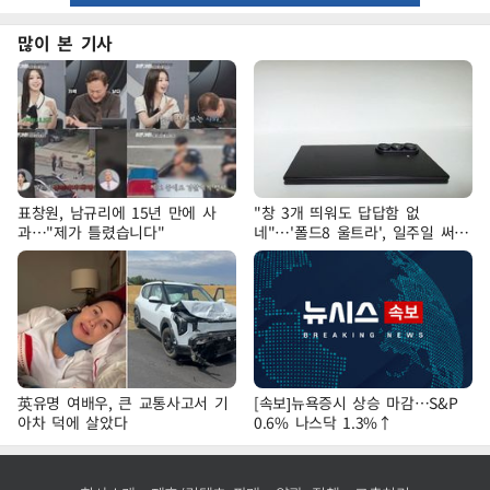
많이 본 기사
표창원, 남규리에 15년 만에 사
"창 3개 띄워도 답답함 없
과…"제가 틀렸습니다"
네"…'폴드8 울트라', 일주일 써보
니
英유명 여배우, 큰 교통사고서 기
[속보]뉴욕증시 상승 마감…S&P
아차 덕에 살았다
0.6% 나스닥 1.3%↑