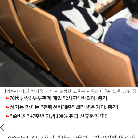
[광주=뉴시스] 박기웅 기자 = 김성현 교육부 사무관이 6일 오후 광주 동구 
[광주=뉴시스] 구용희 기자 = 자율형 공립고(이하 자공고)