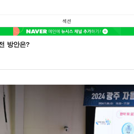
섹션
전 방안은?