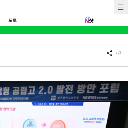
포토
가
가