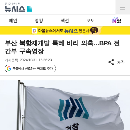
메인
랭킹
섹션
포토
부산 북항재개발 특혜 비리 의혹…BPA 전
간부 구속영장
기사등록
2024/10/31 16:26:23
가
가
구글에서 선호하는 매체로 추가