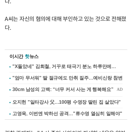
다.
A씨는 자신의 혐의에 대해 부인하고 있는 것으로 전해졌
다.
이시간
핫
뉴스
"X돌았네" 김희철, 거꾸로 태극기 분노 하루만에…
"엄마 무서워" 딸 절규에도 만취 질주…예비신랑 참변
오지헌 "일타강사 父…100평 수영장 딸린 집 살았다"
고영욱, 이번엔 박하선 공격…"류수영 열심히 일해야"