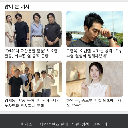
많이 본 기사
''9440억 재산분할 앞둔' 노소영
고영욱, 이번엔 박하선 공격…"류
관장, 최수종 옆 깜짝 근황
수영 열심히 일해야겠네"
김제동, 방송 뜸하더니…이문세·
하영 측, 증조부 친일 의혹에 "사
노사연과 전시회서 포착
실 무근"
회사소개
제휴/컨텐츠 판매
약관·정책
고충처리