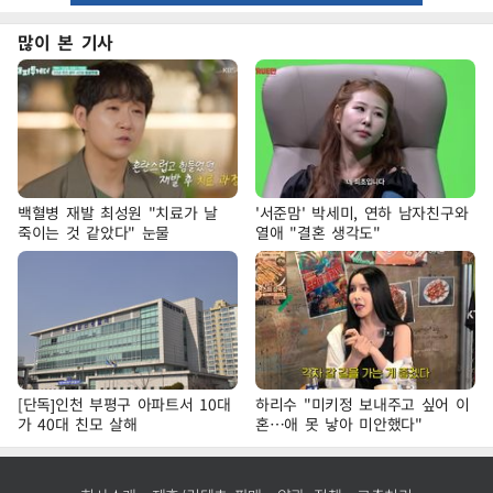
많이 본 기사
백혈병 재발 최성원 "치료가 날
'서준맘' 박세미, 연하 남자친구와
죽이는 것 같았다" 눈물
열애 "결혼 생각도"
[단독]인천 부평구 아파트서 10대
하리수 "미키정 보내주고 싶어 이
가 40대 친모 살해
혼…애 못 낳아 미안했다"