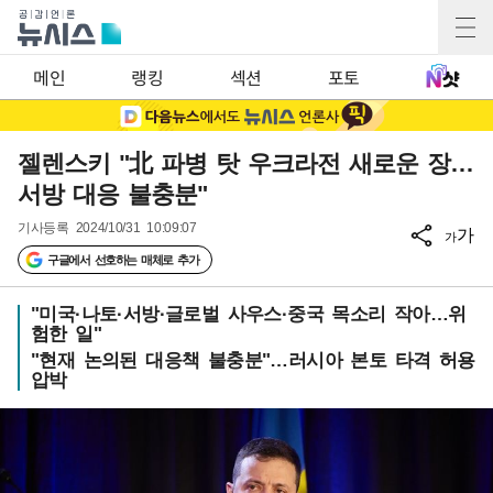
메인
랭킹
섹션
포토
젤렌스키 "北 파병 탓 우크라전 새로운 장…
서방 대응 불충분"
기사등록
2024/10/31 10:09:07
가
가
구글에서 선호하는 매체로 추가
"미국·나토·서방·글로벌 사우스·중국 목소리 작아…위
험한 일"
"현재 논의된 대응책 불충분"…러시아 본토 타격 허용
압박