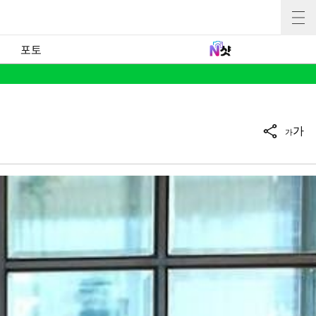
포토
가
가