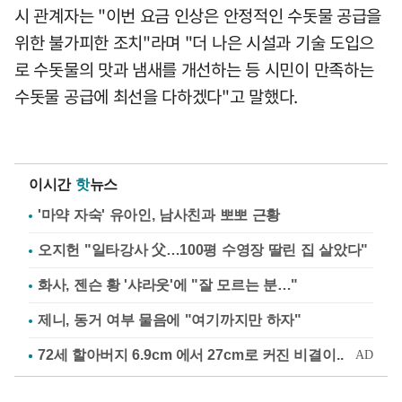
시 관계자는 "이번 요금 인상은 안정적인 수돗물 공급을
위한 불가피한 조치"라며 "더 나은 시설과 기술 도입으
로 수돗물의 맛과 냄새를 개선하는 등 시민이 만족하는
수돗물 공급에 최선을 다하겠다"고 말했다.
이시간
핫
뉴스
'마약 자숙' 유아인, 남사친과 뽀뽀 근황
오지헌 "일타강사 父…100평 수영장 딸린 집 살았다"
화사, 젠슨 황 '샤라웃'에 "잘 모르는 분…"
제니, 동거 여부 물음에 "여기까지만 하자"