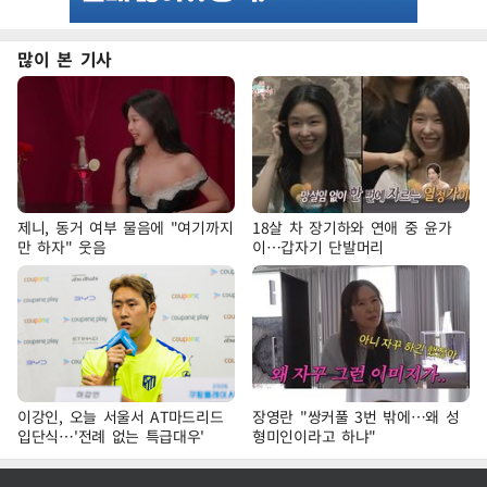
많이 본 기사
제니, 동거 여부 물음에 "여기까지
18살 차 장기하와 연애 중 윤가
만 하자" 웃음
이…갑자기 단발머리
이강인, 오늘 서울서 AT마드리드
장영란 "쌍커풀 3번 밖에…왜 성
입단식…'전례 없는 특급대우'
형미인이라고 하냐"