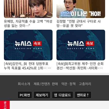
유혜정, 자궁적출 수술 고백 "여성
김정렬 "친형 군대서 구타로 사
성을 잃는 것이…"
망…유골 못 찾아"
[속보]김민석, 與 전대 당원투표
[속보]與최고위원 제주·인천 순회
누적 득표율 45.42%로 1위… 정
경선…박선원·최민희·서미화·한
청래 44.56%
민수·김용 순
회사소개
제휴/컨텐츠 판매
약관·정책
고충처리
PC화면
제보하기
앱 다운로드
맨위로↑
광
COPYRIGHTⓒ
NEWSIS
ALL RIGHTS RESERVED.
고
삭