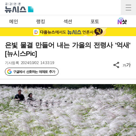
메인
랭킹
섹션
포토
은빛 물결 만들어 내는 가을의 전령사 '억새'
[뉴시스Pic]
기사등록
2024/10/02 14:33:19
가
가
구글에서 선호하는 매체로 추가