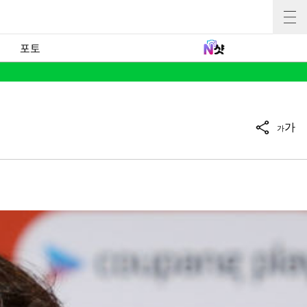
포토
가
가