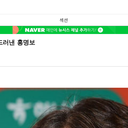
섹션
 드러낸 홍명보