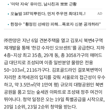
'마약 자숙' 유아인, 남사친과 뽀뽀 근황
한정수 "황정민 선배만 피해…폭로자 신분 공개하라"
㈜한양은 지난 6일 견본주택을 열고 김포시 북변4구역
재개발을 통해 ‘한강 수자인 오브센트’를 공급한다. 지하
4층~지상 최고 35층, 29개 동, 총 3058가구의 매머드
급 대단지로 조성되며 이중 일반분양 물량은 전용
50~103㎡, 2116가구다. 김포골드라인 걸포북변역이
자리한 초역세권의 입지를 갖춰 서울로의 접근성이 우수
하고, 약 3.5만㎡(약 1만여 평) 규모의 대형공원인 북변
공원을 품고 있는 숲세권 아파트로 조성돼 정주 여건이
뛰어나다. 청약 일정은 오는 19일 특별공급을 시작으로,
20일 1순위, 23일 2순위 청약을 받는다.