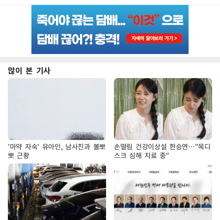
많이 본 기사
'마약 자숙' 유아인, 남사친과 볼뽀
손떨림 건강이상설 한승연…"목디
뽀 근황
스크 심해 치료 중"