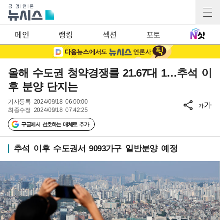
메인
랭킹
섹션
포토
올해 수도권 청약경쟁률 21.67대 1…추석 이
후 분양 단지는
기사등록
2024/09/18 06:00:00
가
가
최종수정
2024/09/18 07:42:25
구글에서 선호하는 매체로 추가
추석 이후 수도권서 9093가구 일반분양 예정